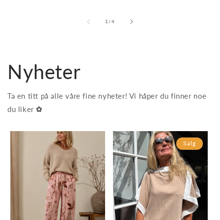
av
1
/
4
Nyheter
Ta en titt på alle våre fine nyheter! Vi håper du finner noe
du liker
✿
Salg