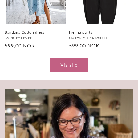
Bandana Cotton dress
Fienna pants
Selger:
Selger:
LOVE FOREVER
MARTA DU CHATEAU
Vanlig
599,00 NOK
Vanlig
599,00 NOK
pris
pris
Vis alle