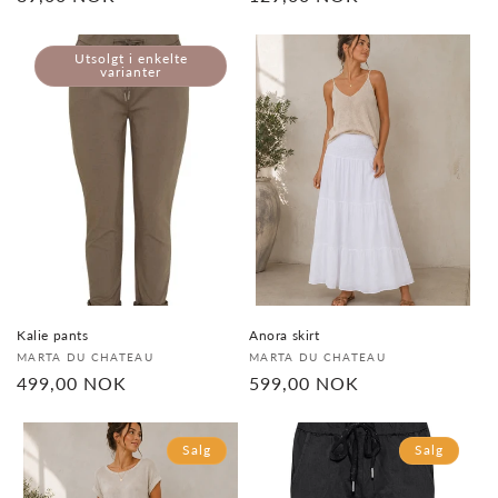
pris
pris
Utsolgt i enkelte
varianter
Kalie pants
Anora skirt
Selger:
Selger:
MARTA DU CHATEAU
MARTA DU CHATEAU
Vanlig
499,00 NOK
Vanlig
599,00 NOK
pris
pris
Salg
Salg