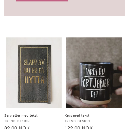
Servietter med tekst
Krus med tekst
Selger:
Selger:
TREND DESIGN
TREND DESIGN
Vanlig
89,00 NOK
Vanlig
129,00 NOK