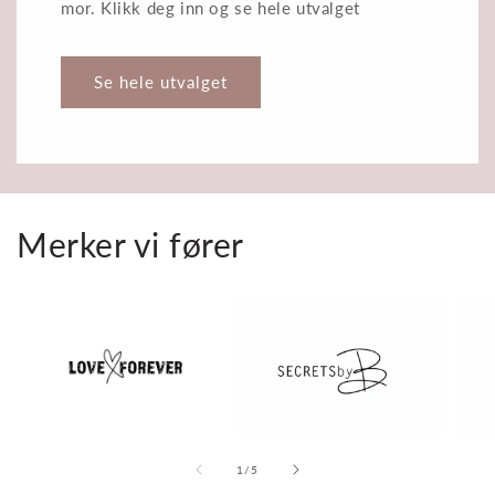
mor. Klikk deg inn og se hele utvalget
Se hele utvalget
Merker vi fører
av
1
/
5