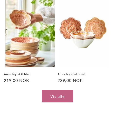
Aris clay skål liten
Aris clay scalloped
Vanlig
219,00 NOK
Vanlig
239,00 NOK
pris
pris
Vis alle