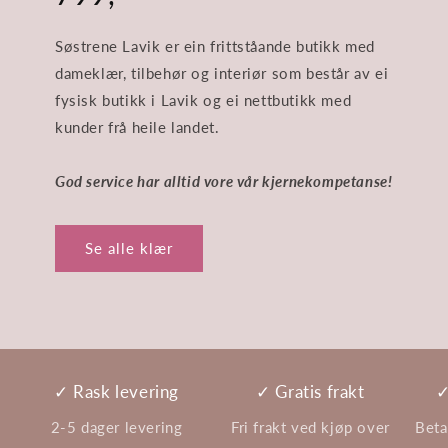
Søstrene Lavik er ein frittståande butikk med
dameklær, tilbehør og interiør som består av ei
fysisk butikk i Lavik og ei nettbutikk med
kunder frå heile landet.
God service har alltid vore vår kjernekompetanse!
Se alle klær
✓ Rask levering
✓ Gratis frakt
✓
2-5 dager levering
Fri frakt ved kjøp over
Beta