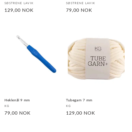
Selger:
Selger:
SØSTRENE LAVIK
SØSTRENE LAVIK
Vanlig
129,00 NOK
Vanlig
79,00 NOK
pris
pris
Heklenål 9 mm
Tubegarn 7 mm
Selger:
Selger:
KG
KG
Vanlig
79,00 NOK
Vanlig
129,00 NOK
pris
pris