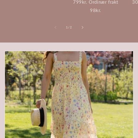
799kr. Ordinær frakt
30
98kr.
av
1
/
2