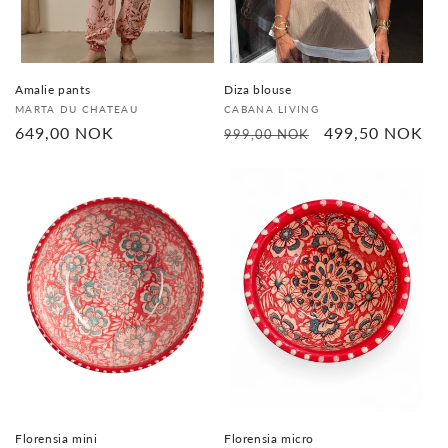
Amalie pants
Diza blouse
Selger:
Selger:
MARTA DU CHATEAU
CABANA LIVING
Vanlig
649,00 NOK
Vanlig
Salgspris
499,50 NOK
999,00 NOK
pris
pris
Florensia mini
Florensia micro