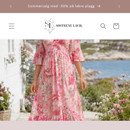
Gå
Sommersalg med -50% på lekre plagg
videre til
innholdet
Handlekurv