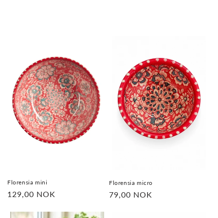
Florensia mini
Florensia micro
Vanlig
129,00 NOK
Vanlig
79,00 NOK
pris
pris