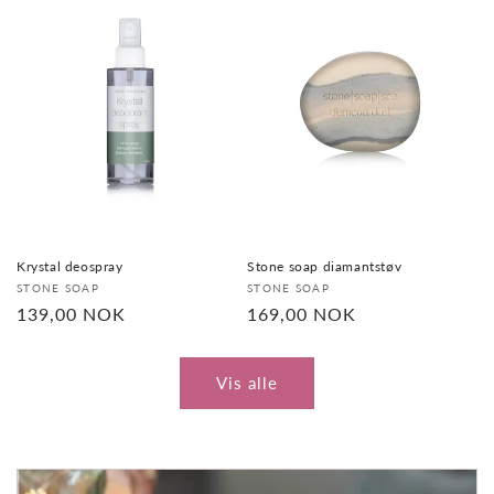
Krystal deospray
Stone soap diamantstøv
Selger:
Selger:
STONE SOAP
STONE SOAP
Vanlig
139,00 NOK
Vanlig
169,00 NOK
pris
pris
Vis alle